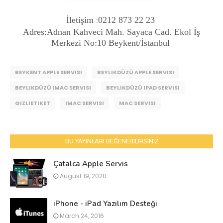
İletişim
0212 873 22 23
:
Adres:Adnan Kahveci Mah. Sayaca Cad. Ekol İş
Merkezi No:10 Beykent/İstanbul
BEYKENT APPLE SERVISI
BEYLIKDÜZÜ APPLE SERVISI
BEYLIKDÜZÜ IMAC SERVISI
BEYLIKDÜZÜ IPAD SERVISI
GIZLIETIKET
IMAC SERVISI
MAC SERVISI
BU YAYINLARI BEĞENEBILIRSINIZ
Çatalca Apple Servis
August 19, 2020
iPhone - iPad Yazılım Desteği
March 24, 2016